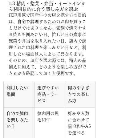
1.3 精肉・惣菜・弁当・イートインか
ら利用目的に合う楽しみ方を選ぶ
江戸川区で国産牛のお店を探す方の目的
は、自宅で調理するためのお肉を買うこ
とだけではありません。家族で焼肉やす
き焼きを囲みたい日、忙しい日の食事に
惣菜や弁当を取り入れたい日、店内で調
理された肉料理を楽しみたい日など、利
用したい場面は人によって異なります。
そのため、お店を選ぶ際には、精肉の品
揃えに加えて、どのような楽しみ方がで
きるかも確認しておくと
便利です
。
利用したい
選びやすい
肉のやまざ
場面
商品・サー
きでの楽し
ビス
み方
自宅で焼肉
焼肉用の黒
好みや人数
を楽しみた
毛和牛
に合わせて
い日
黒毛和牛A5
を選べる