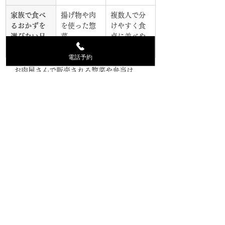
家族で食べ
揚げ物や肉
複数人で分
るおかずを
を使った惣
けやすく食
選びたい日
菜
卓に並べや
すい
電話予約
お肉屋さんで販売される惣菜や弁当は、
精肉を買う目的がない日でも立ち寄りや
すく、
国産素材を身近に味わえる選択肢
になります
。江戸川区で国産牛のお店を
探している方にとって、上質なお肉を購
入できるだけでなく、日々の食事に取り
入れやすい商品が揃っていることは、継
続して利用しやすい理由の一つです。
4.3 コシヒカリ100％のご飯と肉料理を
組み合わせて満足感のある食事に
肉料理やお弁当を選ぶときは、お肉その
ものの品質はもちろん、一緒に味わうご
飯との相性も食事の満足感を左右しま
す。肉のやまざきのお弁当では、
コシヒ
カリ100％のご飯が使用されています
。ほ