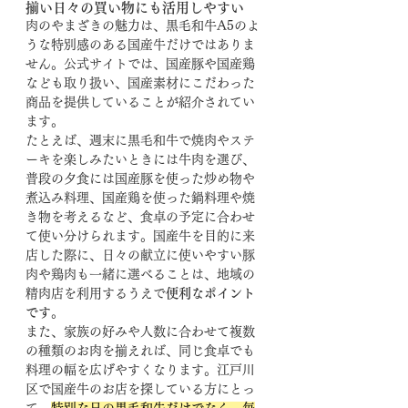
揃い日々の買い物にも活用しやすい
肉のやまざきの魅力は、黒毛和牛A5のよ
うな特別感のある国産牛だけではありま
せん。公式サイトでは、国産豚や国産鶏
なども取り扱い、国産素材にこだわった
商品を提供していることが紹介されてい
ます。
たとえば、週末に黒毛和牛で焼肉やステ
ーキを楽しみたいときには牛肉を選び、
普段の夕食には国産豚を使った炒め物や
煮込み料理、国産鶏を使った鍋料理や焼
き物を考えるなど、食卓の予定に合わせ
て使い分けられます。国産牛を目的に来
店した際に、日々の献立に使いやすい豚
肉や鶏肉も一緒に選べることは、地域の
精肉店を利用するうえで
便利なポイント
です
。
また、家族の好みや人数に合わせて複数
の種類のお肉を揃えれば、同じ食卓でも
料理の幅を広げやすくなります。江戸川
区で国産牛のお店を探している方にとっ