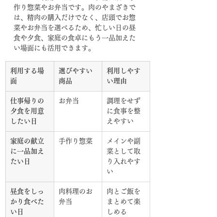
作り惣菜やお弁当です。肉のやまざきで
は、精肉の購入だけでなく、店頭でお惣
菜やお弁当を選べるため、忙しい日の昼
食や夕食、家庭の食卓にもう一品加えた
い場面にも活用できます。
利用する場
選びやすい
利用しやす
面
商品
い理由
仕事帰りの
お弁当
調理をせず
夕食を用意
に食事を整
したい日
えやすい
家庭の献立
手作り惣菜
メインや副
に一品加え
菜として取
たい日
り入れやす
い
昼食をしっ
肉料理のお
肉とご飯を
かり食べた
弁当
まとめて楽
い日
しめる