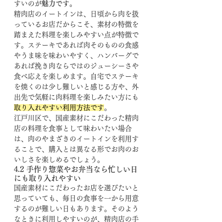
すいのが
魅力です
。
精肉店のイートインは、日頃から肉を扱
っているお店だからこそ、素材の特徴を
踏まえた料理を楽しみやすい点が特徴で
す。ステーキであれば肉そのものの食感
やうま味を味わいやすく、ハンバーグで
あれば挽き肉ならではのジューシーさや
食べ応えを楽しめます。自宅でステーキ
を焼くのは少し難しいと感じる方や、外
出先で気軽に肉料理を楽しみたい方にも
取り入れやすい利用方法です
。
江戸川区で、国産素材にこだわった精肉
店の料理を食事として味わいたい場合
は、肉のやまざきのイートインを利用す
ることで、購入とは異なる形でお肉のお
いしさを楽しめるでしょう。
4.2 手作り惣菜やお弁当なら忙しい日
にも取り入れやすい
国産素材にこだわったお店を選びたいと
思っていても、毎日の食事を一から用意
するのが難しい日もあります。そのよう
なときに利用しやすいのが、精肉店の手