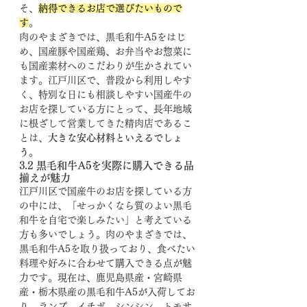
そ、
納得できるお店で選びたいもので
す
。
肉のやまざきでは、黒毛和牛A5をはじ
め、国産豚や国産鶏、お弁当やお惣菜に
も国産素材へのこだわりが生かされてい
ます。江戸川区で、普段から利用しやす
く、特別な日にも相談しやすい国産牛の
お店を探している方にとって、長年地域
に根ざして営業してきた精肉店であるこ
とは、
大きな安心材料といえるでしょ
う
。
3.2 黒毛和牛A5を実際に購入できる品
揃えが魅力
江戸川区で国産牛のお店を探している方
の中には、「せっかくなら質のよい黒毛
和牛を自宅で楽しみたい」と考えている
方も多いでしょう。肉のやまざきでは、
黒毛和牛A5を取り扱っており、食べたい
料理や好みに合わせて購入できる点が魅
力です。現在は、鹿児島県産・宮崎県
産・栃木県産の黒毛和牛A5が入荷してお
り、ランプ、イチボ、シンシン、トモサ