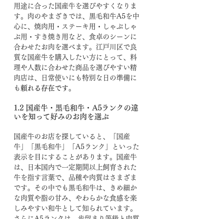
用途に合った国産牛を選びやすくなりま
す。肉のやまざきでは、黒毛和牛A5を中
心に、焼肉用・ステーキ用・しゃぶしゃ
ぶ用・すき焼き用など、食卓のシーンに
合わせたお肉を選べます。江戸川区で良
質な国産牛を購入したい方にとって、料
理や人数に合わせた商品を選びやすい精
肉店は、日常使いにも特別な日の準備に
も
頼れる存在です
。
1.2 国産牛・黒毛和牛・A5ランクの違
いを知って好みのお肉を選ぶ
国産牛のお店を探していると、「国産
牛」「黒毛和牛」「A5ランク」といった
表示を目にすることがあります。国産牛
は、日本国内で一定期間以上飼育された
牛を指す言葉で、品種や肉質はさまざま
です。その中でも黒毛和牛は、きめ細か
な肉質や脂の甘み、やわらかな食感を楽
しみやすい和牛として知られています。
さらにA5ランクは、歩留まり等級と肉質