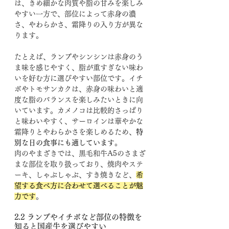
は、きめ細かな肉質や脂の甘みを楽しみ
やすい一方で、部位によって赤身の濃
さ、やわらかさ、霜降りの入り方が異な
ります。
たとえば、ランプやシンシンは赤身のう
ま味を感じやすく、脂が重すぎない味わ
いを好む方に選びやすい部位です。イチ
ボやトモサンカクは、赤身の味わいと適
度な脂のバランスを楽しみたいときに向
いています。カメノコは比較的さっぱり
と味わいやすく、サーロインは華やかな
霜降りとやわらかさを楽しめるため、
特
別な日の食事にも適しています
。
肉のやまざきでは、黒毛和牛A5のさまざ
まな部位を取り扱っており、焼肉やステ
ーキ、しゃぶしゃぶ、すき焼きなど、
希
望する食べ方に合わせて選べることが魅
力です
。
2.2 ランプやイチボなど部位の特徴を
知ると国産牛を選びやすい