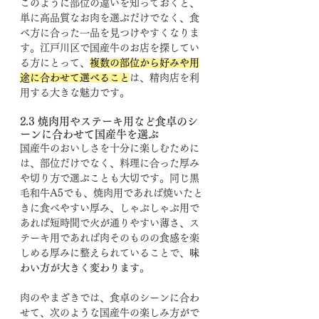
このように部位の違いを知っておくと、
単に高品質なお肉を選ぶだけでなく、食
べ方に合った一品を見つけやすくなりま
す。江戸川区で国産牛のお店を探してい
る方にとって、
複数の部位から好みや用
途に合わせて選べること
は、精肉店を利
用する大きな魅力です。
2.3 焼肉用やステーキ用など食卓のシ
ーンに合わせて国産牛を選ぶ
国産牛のおいしさを十分に楽しむために
は、部位だけでなく、料理に合った厚み
や切り方で選ぶことも大切です。同じ黒
毛和牛A5でも、焼肉用であれば焼いたと
きに食べやすい厚み、しゃぶしゃぶ用で
あれば短時間で火が通りやすい薄さ、ス
テーキ用であれば肉そのものの食感を楽
しめる厚みに整えられていることで、
味
わい方が大きく変わります
。
肉のやまざきでは、食卓のシーンに合わ
せて、次のような国産牛の楽しみ方がで