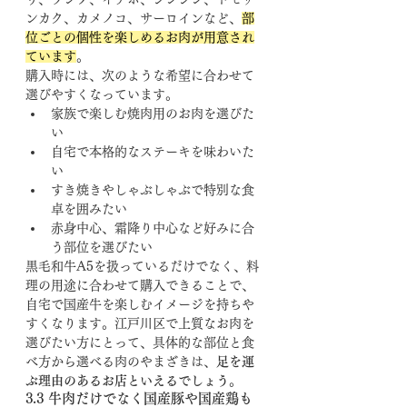
ンカク、カメノコ、サーロインなど、
部
位ごとの個性を楽しめるお肉が用意され
ています
。
購入時には、次のような希望に合わせて
選びやすくなっています。
家族で楽しむ焼肉用のお肉を選びた
い
自宅で本格的なステーキを味わいた
い
すき焼きやしゃぶしゃぶで特別な食
卓を囲みたい
赤身中心、霜降り中心など好みに合
う部位を選びたい
黒毛和牛A5を扱っているだけでなく、料
理の用途に合わせて購入できることで、
自宅で国産牛を楽しむイメージを持ちや
すくなります。江戸川区で上質なお肉を
選びたい方にとって、具体的な部位と食
べ方から選べる肉のやまざきは、
足を運
ぶ理由のあるお店といえるでしょう
。
3.3 牛肉だけでなく国産豚や国産鶏も