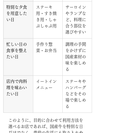
特別な夕食
ステーキ
サーロイン
を用意した
用・すき焼
やランプな
い日
き用・しゃ
ど、料理に
ぶしゃぶ用
合う部位を
選びやすい
忙しい日の
手作り惣
調理の手間
食事を整え
菜・お弁当
をかけずに
たい日
国産素材の
味を楽しめ
る
店内で肉料
イートイン
ステーキや
理を味わい
メニュー
ハンバーグ
たい日
などをその
場で楽しめ
る
このように、目的に合わせて利用方法を
選べるお店であれば、国産牛を特別な日
だけでなく、普段の生活にも取り入れや