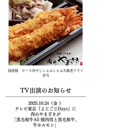
国産豚 ロース冷やししゃぶしゃぶ大海老フライ
弁当
TV出演の​お知らせ
2025.10.24
（金 ）
テレビ東京『よじごじDays』に
肉のやまざきが
「黒毛和牛A5 焼肉用と黒毛和牛、
牛ホルモン」